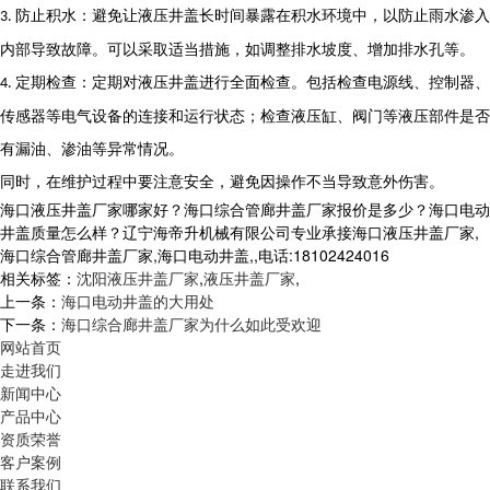
防止积水：避免让液压井盖长时间暴露在积水环境中，以防止雨水渗入
3.
内部导致故障。可以采取适当措施，如调整排水坡度、增加排水孔等。
定期检查：定期对液压井盖进行全面检查。包括检查电源线、控制器、
4.
传感器等电气设备的连接和运行状态；检查液压缸、阀门等液压部件是否
有漏油、渗油等异常情况。
同时，在维护过程中要注意安全，避免因操作不当导致意外伤害。
海口液压井盖厂家哪家好？海口综合管廊井盖厂家报价是多少？海口电动
井盖质量怎么样？辽宁海帝升机械有限公司专业承接海口液压井盖厂家,
海口综合管廊井盖厂家,海口电动井盖,,电话:18102424016
相关标签：
沈阳液压井盖厂家
,
液压井盖厂家
,
上一条：
海口电动井盖的大用处
下一条：
海口综合廊井盖厂家为什么如此受欢迎
网站首页
走进我们
新闻中心
产品中心
资质荣誉
客户案例
联系我们