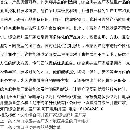
首先，产品质量可靠。作为廊井盖的制造商，综合廊井盖厂家注重产品的
质量控制和技术研发。他们采用高强度材料，并进行严格的生产工艺和质
量检测，确保产品具备耐用、抗压、防腐等特点。这种可靠的产品质量使
得综合廊井盖在市场上享有良好的声誉。其次，丰富的产品线满足不同需
求。综合廊井盖厂家通常拥有多样化的产品系列，包括圆形、方形、复合
型等不同类型的廊井盖。同时还提供定制服务，根据客户需求进行个性化
设计和生产。这样能够满足各类工程项目对于廊井盖的不同要求，提供全
方位的解决方案。专门团队提供优质服务。综合廊井盖厂家通常拥有一支
经验丰富、技术过硬的团队。他们能够提供咨询、设计、安装等全方位的
服务支持，为客户提供有利的解决方案。无论是技术问题还是售后服务，
综合廊井盖厂家都能够及时响应和解决，让客户享受到优质的服务体验。
海口液压井盖厂家哪家好？海口综合管廊井盖厂家报价是多少？海口电动
井盖质量怎么样？辽宁海帝升机械有限公司专业承接海口液压井盖厂家,
海口综合管廊井盖厂家,海口电动井盖,,电话:18102424016
相关标签：
沈阳综合廊井盖厂家
,
综合廊井盖厂家
,
上一条：
海口液压井盖厂家：液压井盖的日常维护
下一条：
海口电动井盖的特别之处