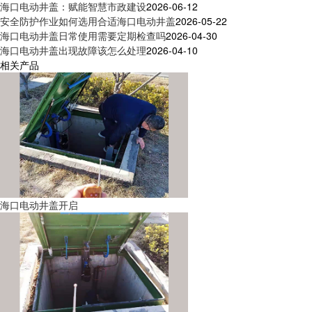
海口电动井盖：赋能智慧市政建设
2026-06-12
安全防护作业如何选用合适海口电动井盖
2026-05-22
海口电动井盖日常使用需要定期检查吗
2026-04-30
海口电动井盖出现故障该怎么处理
2026-04-10
相关产品
海口电动井盖开启