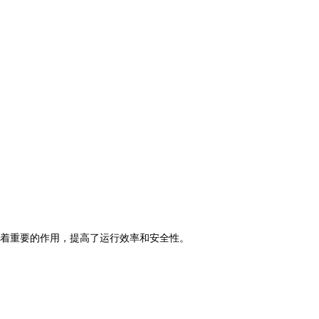
着重要的作用，提高了运行效率和安全性。