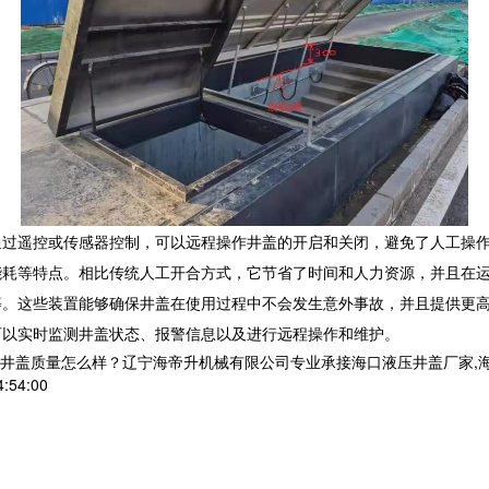
通过遥控或传感器控制，可以远程操作井盖的开启和关闭，避免了人工操
低能耗等特点。相比传统人工开合方式，它节省了时间和人力资源，并且在
护等。这些装置能够确保井盖在使用过程中不会发生意外事故，并且提供更
可以实时监测井盖状态、报警信息以及进行远程操作和维护。
质量怎么样？辽宁海帝升机械有限公司专业承接海口液压井盖厂家,海口综合管
:54:00