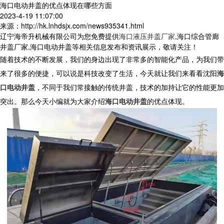
海口电动井盖的优点体现在哪些方面
2023-4-19 11:07:00
来源：http://hk.lnhdsjx.com/news935341.html
辽宁海帝升机械有限公司为您免费提供
海口液压井盖厂家
,海口综合管廊
井盖厂家,海口电动井盖等相关信息发布和资讯展示，敬请关注！
随着技术的不断发展，我们的身边出现了非常多的智能化产品，为我们带
来了很多的便捷，可以说是科技改变了生活，今天就让我们来看看沈阳
海
口电动井盖
，不同于我们常接触的传统井盖，技术的加持让它的性能更加
突出。那么今天小编就为大家介绍
海口电动井盖
的优点体现。