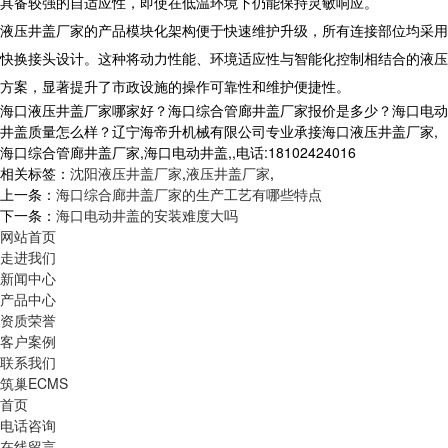
具备较强的自适应性，即使在低温环境下仍能保持灵敏响应。
液压井盖厂家的产品模块化架构便于快速维护升级，所有连接部位均采用
快换接头设计。这种将动力性能、环境适应性与智能化控制相结合的液压
方案，显著提升了市政设施的操作可靠性和维护便捷性。
海口液压井盖厂家哪家好？海口综合管廊井盖厂家报价是多少？海口电动
井盖质量怎么样？辽宁海帝升机械有限公司专业承接海口液压井盖厂家,
海口综合管廊井盖厂家,海口电动井盖,,电话:18102424016
相关标签：
沈阳液压井盖厂家
,
液压井盖厂家
,
上一条：
海口综合廊井盖厂家的生产工艺有哪些特点
下一条：
海口电动井盖的安装难度大吗
网站首页
走进我们
新闻中心
产品中心
资质荣誉
客户案例
联系我们
筑巢ECMS
首页
电话咨询
在线留言