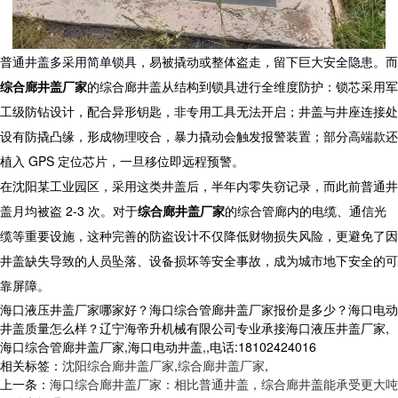
普通井盖多采用简单锁具，易被撬动或整体盗走，留下巨大安全隐患。而
综合廊井盖厂家
的综合廊井盖从结构到锁具进行全维度防护：锁芯采用军
工级防钻设计，配合异形钥匙，非专用工具无法开启；井盖与井座连接处
设有防撬凸缘，形成物理咬合，暴力撬动会触发报警装置；部分高端款还
植入 GPS 定位芯片，一旦移位即远程预警。​
在沈阳某工业园区，采用这类井盖后，半年内零失窃记录，而此前普通井
盖月均被盗 2-3 次。对于
综合廊井盖厂家
的综合管廊内的电缆、通信光
缆等重要设施，这种完善的防盗设计不仅降低财物损失风险，更避免了因
井盖缺失导致的人员坠落、设备损坏等安全事故，成为城市地下安全的可
靠屏障。
海口液压井盖厂家哪家好？海口综合管廊井盖厂家报价是多少？海口电动
井盖质量怎么样？辽宁海帝升机械有限公司专业承接海口液压井盖厂家,
海口综合管廊井盖厂家,海口电动井盖,,电话:18102424016
相关标签：
沈阳综合廊井盖厂家
,
综合廊井盖厂家
,
上一条：
海口综合廊井盖厂家：相比普通井盖，综合廊井盖能承受更大吨