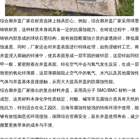
综合廊井盖
厂家
在材质选择上独具匠心。例如，
综合廊井盖
厂家
采用球墨
铸铁材质，这种材质本身就具备一定的抗腐蚀能力。在铸造过程中，球墨
铸铁内部形成的球状石墨结构，能有效阻断腐蚀介质的渗透路径，降低腐
蚀速度。同时，厂家还会对井盖表面进行特殊处理，如热浸镀锌工艺。将
井盖浸入熔融的锌液中，使其表面形成一层牢固的镀锌层，这层锌如同铠
甲一般，紧密附着在井盖表面。锌在空气中会与氧气发生反应，生成一层
致密的氧化锌薄膜，这层薄膜能阻止空气中的氧气、水汽以及其他腐蚀性
气体与井盖基体直接接触，从而大大提高井盖的防腐蚀性能。​
综合廊井盖
厂家
推出的复合材料井盖，采用高分子 SMC/BMC 材料一体
成型。这类材料本身化学性质稳定，对酸、碱等常见腐蚀介质具有天然的
抵抗力，特别适合在化工园区、沿海等腐蚀性较强的特殊环境中使用，能
够有效抵御恶劣环境侵蚀，保障综合管廊安全，延长井盖使用寿命，减少
频繁更换带来的成本与不便。