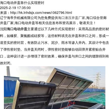
海口电动井盖靠什么实现密封
2025-2-19 17:35:00
来源：http://hk.lnhdsjx.com/news1062796.html
辽宁海帝升机械有限公司为您免费提供
海口液压井盖厂家
,海口综合管廊
井盖厂家,海口电动井盖等相关信息发布和资讯展示，敬请关注！
沈阳
海口电动井盖
主要通过以下几种方式实现密封：采用高品质的密封材
料，如橡胶、聚氨酯或硅胶等，这些材料填充在井盖和井口之间，形成一
道坚实的密封层，有效防止污水、泥沙、雨水等渗入井内。其设计中包含
了弹性密封垫。当井盖关闭时，弹性密封垫能够自动回弹并紧密贴合井
口，这种设计进一步增强了密封效果，确保井盖与井口之间的缝隙得到有
效封闭。