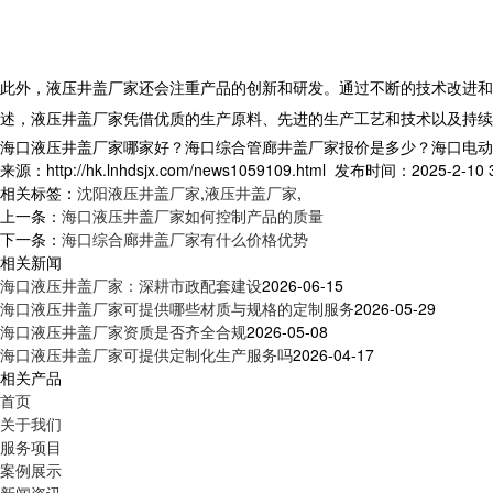
此外，液压井盖厂家还会注重产品的创新和研发。通过不断的技术改进和
述，液压井盖厂家凭借优质的生产原料、先进的生产工艺和技术以及持续
海口液压井盖厂家哪家好？海口综合管廊井盖厂家报价是多少？海口电动井盖
来源：http://hk.lnhdsjx.com/news1059109.html 发布时间：2025-2-10 3
相关标签：
沈阳液压井盖厂家
,
液压井盖厂家
,
上一条：
海口液压井盖厂家如何控制产品的质量
下一条：
海口综合廊井盖厂家有什么价格优势
相关新闻
海口液压井盖厂家：深耕市政配套建设
2026-06-15
海口液压井盖厂家可提供哪些材质与规格的定制服务
2026-05-29
海口液压井盖厂家资质是否齐全合规
2026-05-08
海口液压井盖厂家可提供定制化生产服务吗
2026-04-17
相关产品
首页
关于我们
服务项目
案例展示