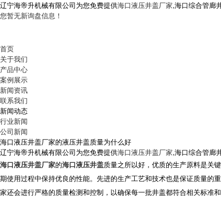
辽宁海帝升机械有限公司为您免费提供
海口液压井盖厂家
,海口综合管廊
您暂无新询盘信息！
首页
关于我们
产品中心
案例展示
新闻资讯
联系我们
新闻动态
行业新闻
公司新闻
海口液压井盖厂家的液压井盖质量为什么好
辽宁海帝升机械有限公司为您免费提供
海口液压井盖厂家
,海口综合管廊
海口液压井盖厂家
的
海口液压井盖
质量之所以好，优质的生产原料是关键
期使用过程中保持优良的性能。先进的生产工艺和技术也是保证质量的重
家还会进行严格的质量检测和控制，以确保每一批井盖都符合相关标准和