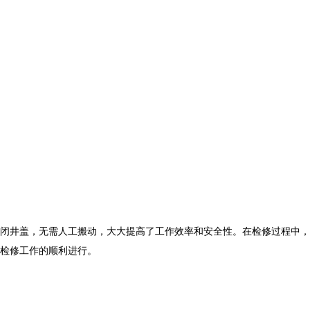
闭井盖，无需人工搬动，大大提高了工作效率和安全性。在检修过程中，
检修工作的顺利进行。