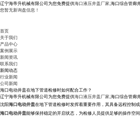
辽宁海帝升机械有限公司为您免费提供
海口液压井盖厂家
,海口综合管廊
您暂无新询盘信息！
首页
关于我们
产品中心
案例展示
新闻资讯
联系我们
新闻动态
行业新闻
公司新闻
海口电动井盖在地下管道检修时如何配合工作？
辽宁海帝升机械有限公司为您免费提供
海口液压井盖厂家
,海口综合管廊
沈阳
海口电动井盖
在地下管道检修时发挥着重要作用，其具备远程控制或
海口电动井盖
能够保持稳定的开启状态，为检修人员提供足够的操作空间