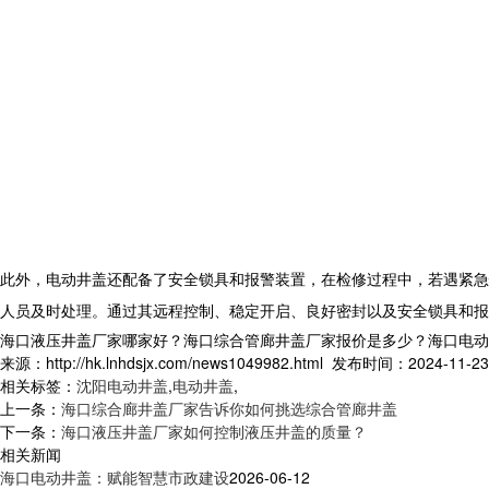
此外，
电动井盖
还配备了安全锁具和报警装置，在检修过程中，若遇紧急
人员及时处理。通过其远程控制、稳定开启、良好密封以及安全锁具和报
海口液压井盖厂家哪家好？海口综合管廊井盖厂家报价是多少？海口电动井盖
来源：http://hk.lnhdsjx.com/news1049982.html 发布时间：2024-11-23 
相关标签：
沈阳电动井盖
,
电动井盖
,
上一条：
海口综合廊井盖厂家告诉你如何挑选综合管廊井盖
下一条：
海口液压井盖厂家如何控制液压井盖的质量？
相关新闻
海口电动井盖：赋能智慧市政建设
2026-06-12